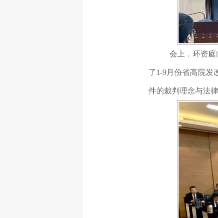
会上，环资庭
了
1-9月份省高院
件的裁判理念与法