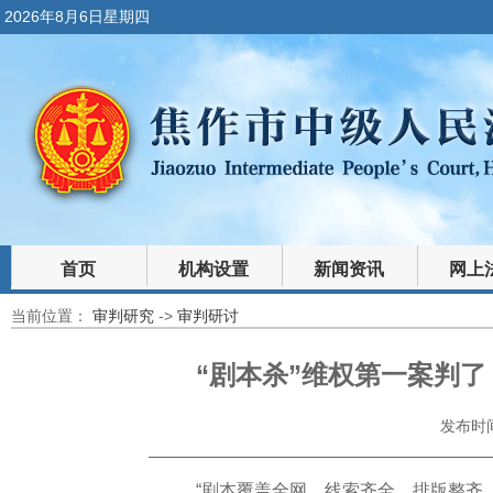
2026年8月6日星期四
首页
机构设置
新闻资讯
网上
当前位置：
审判研究
->
审判研讨
裁判文书
法律文库
“剧本杀”维权第一案判
发布时间：
“剧本覆盖全网、线索齐全、排版整齐