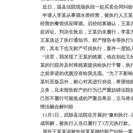
近日，温县法院现场执结一起买卖合同纠纷
申请人李某从事酒水类经营，被执行人王某
经营的餐馆供应啤酒。后经结算确认，王某共
起诉讼。判决生效后，王某仍未履行，李某
王某送达了执行通知书、财产报告令等执行
闭，其名下也无财产可供执行，案件一度陷
“法官，我发现了王某的线索，他在别处又
某的行踪并及时将线索提供给执行干警，执
之前承诺的优惠没有给我兑现。”为了不影
某叫至饭店外，耐心对其进行劝说，希望他
义务，且未报告财产的行为已严重妨碍法院
己拒不履行可能造成的严重后果后，立马将
情法融合解纠纷
11月1日，武陟县法院在开展的“豫剑执行
成和解，被执行人当日履行了5万元执行款。
原告王某某诉被告何某某婚约财产纠纷一案