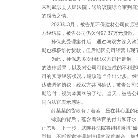
来到武陟县人民法院，送给该院综合审判庭
的感激之情。
2023年3月，被告某环保建材公司向原
方经结算，被告公司仍欠付97.37万元货
孙保忠受理案件后，通过与双方深入沟
期也积极给付货款，但后期因公司经营出现
为此，孙保忠多次组织双方进行调解，
的法律后果，以及对公司可能造成的不利影
司的实际经济状况，建议适当作出让步。经
达成调解协议，经双方共同确认，被告公司
期给付，视为本案纠纷了结。当天，被告公
同向法官表示感谢。
薛某某的货款有了着落，压在其心里的
锦旗的背后，蕴含着法官的付出和汗水
正态度。下一步，武陟县法院将继续秉持
“
举措，不断探索法理与情理的深度融合，努