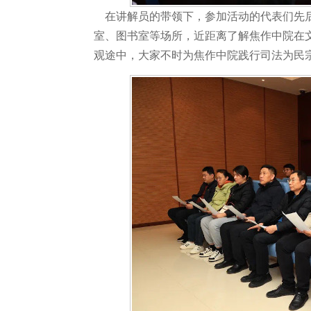
在讲解员的带领下，参加活动的代表们先
室、图书室等场所，近距离了解焦作中院在
观途中，大家不时为焦作中院践行司法为民