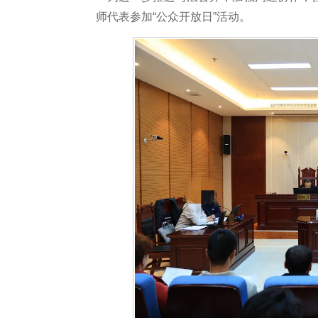
师代表参加“公众开放日”活动。