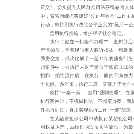
正义
、切实提升人民群众司法获得感最具
”
中，紧紧围绕抓实抓好
公正与效率
工作主
“
”
行动，坚持用执行决胜公平正义的
最后一公
“
善用执行措施，维护经济社会稳定。
执行二庭在一起案件办理中，查封并启
产流拍后，为实现当事人胜诉权益，积极促
腾房交接，成功化解了一起
年的债务纠纷
11
起案件中，被执行人财产是位于修武县城的
拍和二拍均流拍后，在执行二庭的不懈努力
全化解。多年来，执行二庭一直致力于为企
坚持
一案一策
，首用
强制管理
。在
“
”
“
”
执行案件时，不机械执法、不就案办案，而
件执行到位，真正实现执行工作
一键
加速
“
”
在某融资担保公司申请执行某塑化公司
用权及房产，后经过两次拍卖均流拍。为最