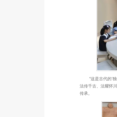
“这是古代的‘
法传千古、法耀怀
传承。