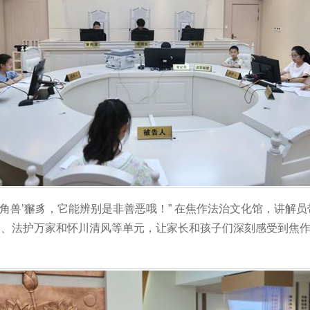
独角兽’獬豸，它能辨别是非善恶哦！” 在焦作法治文化馆，讲解
川、法护万家和怀川清风等单元，让家长和孩子们深刻感受到焦