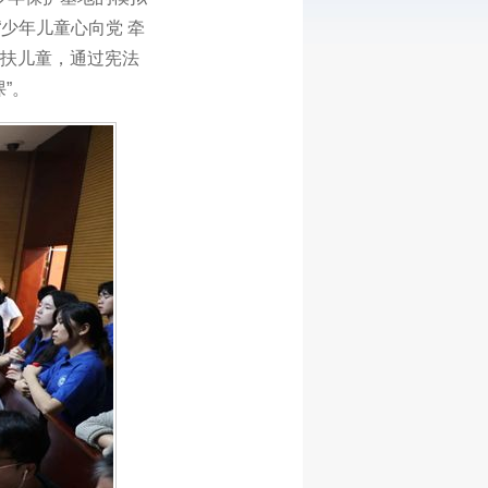
少年儿童心向党 牵
帮扶儿童，通过宪法
”。