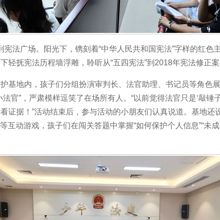
到宪法广场。阳光下，镌刻着
“中华人民共和国宪法”字样的红色
下轻抚宪法历程墙浮雕，聆听从“五四宪法”到2018年宪法修正
保护基地内，孩子们分组扮演审判长、法官助理、书记员等角色
小法官”，严肃模样逗笑了在场所有人。“以前觉得法官只是‘敲锤
看证据！”活动结束后，参与活动的小朋友们认真说道。基地还设
棋”等互动游戏，孩子们在闯关答题中掌握“如何保护个人信息”“未