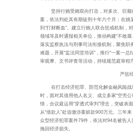
坚持行贿受贿双向打击，对多次、巨额
案，依法判处其有期徒刑十年六个月；在姚
到“打财断血”。建立行贿人联合惩戒机制，
领域等及时通报相关单位，推动构建“不敢腐
落实监察执法与刑事司法衔接机制，聚焦职
难题，开展“监法同堂培训”，推行“一案一
审观摩、文书评查等活动，持续规范庭审程
严惩
在打击经济犯罪、防范化解金融风险战
时，面对其借用他人名义、成立多家
“空壳
情，合议庭运用“穿透式审判”理念，突破表
从“借款人”处追缴涉案赃款900万元。三
众型经济犯罪案件79件，依法对94名被告
挽回经济损失。