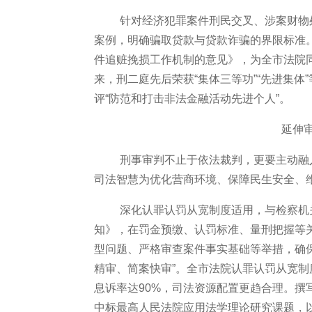
针对经济犯罪案件刑民交叉、涉案财物
案例，明确骗取贷款与贷款诈骗的界限标准
件追赃挽损工作机制的意见》，为全市法院
来，刑二庭先后荣获“集体三等功”“先进集体”
评“防范和打击非法金融活动先进个人”。
延伸
刑事审判不止于依法裁判，更要主动融
司法智慧为优化营商环境、保障民生安全、
深化认罪认罚从宽制度适用，与检察机
知》，在罚金预缴、认罚标准、量刑把握等
型问题、严格审查案件事实基础等举措，确
精审、简案快审”。全市法院认罪认罚从宽制
息诉率达90%，司法资源配置更趋合理。
中标最高人民法院应用法学理论研究课题，