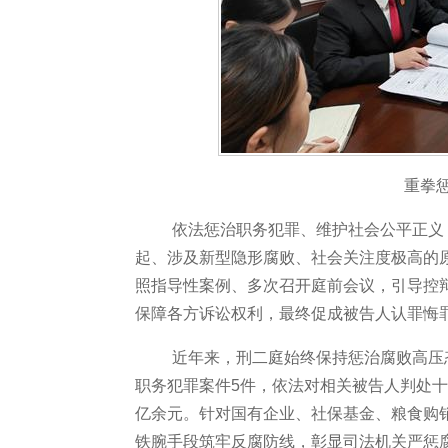
重拳
依法惩治职务犯罪、维护社会公平正义
起、涉及新型隐形腐败、社会关注度极高的
照指导性案例、多次召开庭前会议，引导控
保障各方诉讼权利，最终促成被告人认罪悔
近年来，刑二庭始终保持惩治腐败高压
职务犯罪案件5件，依法对相关被告人判处十
亿余元。针对国有企业、社保基金、粮食购
铁腕手段筑牢反腐防线，彰显司法机关严惩