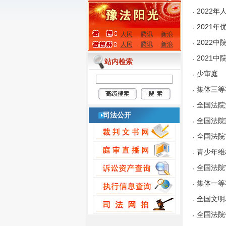
2022
·
2021年
·
人民
腾讯
新浪
2022中
·
人民
腾讯
新浪
2021
·
站内检索
少审庭
·
集体三等
·
全国法院
·
司法公开
全国法院
·
全国法院
·
青少年维
·
全国法院
·
集体一等
·
全国文明
·
全国法院
·