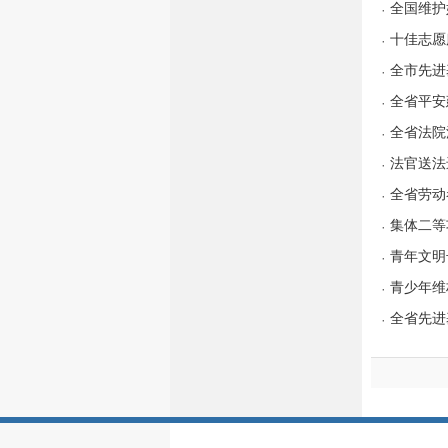
全国维护
·
十佳志愿
·
全市先进
·
全省平安
·
全省法院
·
法官送法
·
全省劳动
·
集体二等
·
青年文明
·
青少年维
·
全省先进
·