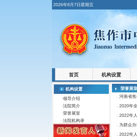
2026年8月7日星期五
首页
机构设置
裁判文书
法律文库
荣誉展
机构设置
河南省焦
·
·
领导介绍
·
法院简介
2020
·
·
荣誉展室
2022
·
·
法院机构录
为群众办
·
2022
·