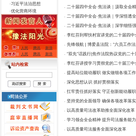
·
习近平法治思想
二十届四中全会·焦法谈｜汲取全会精
·
·
优化营商环境
二十届四中全会·焦法谈｜学深悟透全
·
二十届四中全会·焦法谈｜深学细悟强
·
李红芬到帮扶村宣讲党的二十届四中
·
先锋领航 | 博爱县法院：“六员工作
·
人民
腾讯
新浪
“双先”话践行|焦作法院热议党的二
人民
腾讯
新浪
·
李红芬讲授学习贯彻党的二十届三中
·
站内检索
提高站位能动履职 做实做细各项工作
·
深化思想认识 抓好贯彻落实
·
扛牢责任抓好落实 守正创新能动履职
·
司法公开
坚持党的全面领导 确保各项改革落
·
以高质量司法改革助推全面深化改革
·
学习领会全会精神 提升司法服务能力
·
以高质量司法服务全面深化改革
·