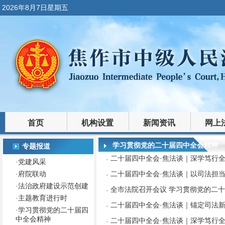
2026年8月7日星期五
首页
机构设置
新闻资讯
网上
裁判文书
法律文库
学习贯彻党的二十届四中全会精神
专题报道
二十届四中全会·焦法谈｜深学笃行全
·
·
党建风采
·
府院联动
二十届四中全会·焦法谈｜以司法担
·
·
法治政府建设示范创建
全市法院召开会议 学习贯彻党的二十
·
·
主题教育进行时
二十届四中全会·焦法谈｜锚定司法新
·
·
学习贯彻党的二十届四
中全会精神
二十届四中全会·焦法谈｜深学笃行全
·