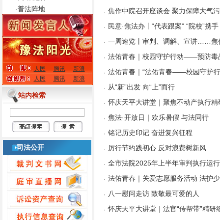
·
普法阵地
焦作中院召开座谈会 聚力保障大气
·
民意·焦法办丨“代表跟案” “院校”携
·
一周速览丨审判、调解、宣讲……焦
·
法佑青春｜校园守护行动——预防毒
·
人民
腾讯
新浪
法佑青春｜“法佑青春——校园守护行
·
人民
腾讯
新浪
从“新”出发 向“上”而行
·
站内检索
怀庆天平大讲堂｜聚焦不动产执行精
·
焦法·开放日｜欢乐暑假 与法同行
·
铭记历史印记 奋进复兴征程
·
司法公开
厉行节约践初心 反对浪费树新风
·
全市法院2025年上半年审判执行运
·
法佑青春｜关爱志愿服务活动 法护
·
八一慰问走访 致敬最可爱的人
·
怀庆天平大讲堂｜法官“传帮带”精研
·