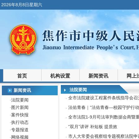
2026年8月8日星期六
首页
机构设置
新闻资讯
网上
裁判文书
法律文库
法院要闻
新闻资讯
全市法院建设工程案件条线指导会召
·
·
法院要闻
·
图片新闻
法佑青春｜“法佑青春—校园守护行动
·
·
案件快报
全市法院1-9月司法审判数据会商暨
·
·
执行动态
“双月”讲评 补短板 提质效
·
·
专题报道
市人大常委会视察组专题视察法院申
·
·
网络视频