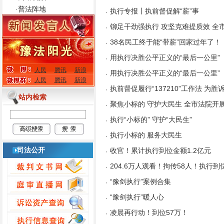
·
普法阵地
执行专报丨执前督促解“薪”事
·
铆足干劲强执行 攻坚克难提质效 全
·
38名民工终于能“带薪”回家过年了！
·
用执行决胜公平正义的“最后一公里”
·
人民
腾讯
新浪
用执行决胜公平正义的“最后一公里”
·
人民
腾讯
新浪
执前督促履行“137210”工作法 为
·
站内检索
聚焦小标的 守护大民生 全市法院开
·
执行“小标的” 守护“大民生”
·
执行小标的 服务大民生
·
司法公开
收官！累计执行到位金额1.2亿元
·
204.6万人观看！拘传58人！执行到位
·
“豫剑执行”案例合集
·
“豫剑执行”暖人心
·
凌晨再行动！到位57万！
·