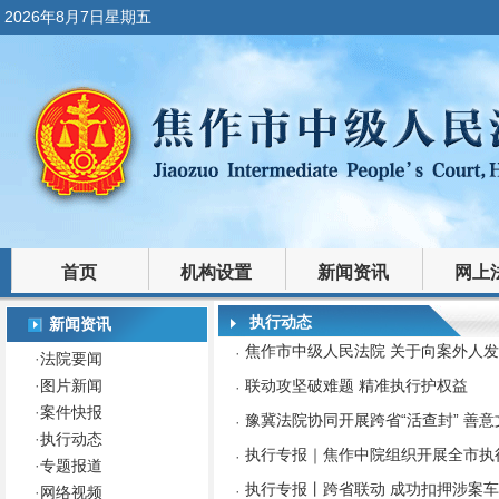
2026年8月7日星期五
首页
机构设置
新闻资讯
网上
裁判文书
法律文库
执行动态
新闻资讯
焦作市中级人民法院 关于向案外人
·
·
法院要闻
·
图片新闻
联动攻坚破难题 精准执行护权益
·
·
案件快报
豫冀法院协同开展跨省“活查封” 善意
·
·
执行动态
执行专报｜焦作中院组织开展全市执
·
·
专题报道
执行专报丨跨省联动 成功扣押涉案
·
·
网络视频